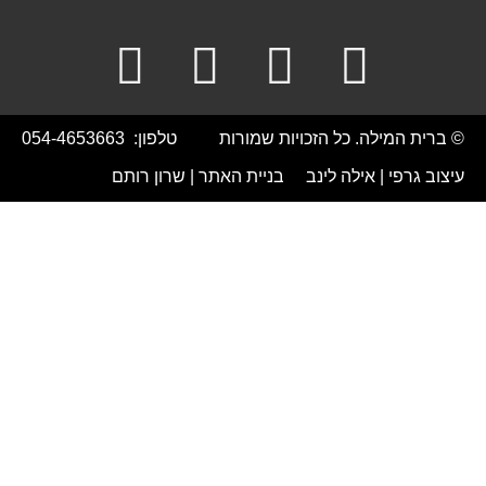
יות שמורות
טלפון:
054-4653663
ב בניית האתר |
שרון רותם