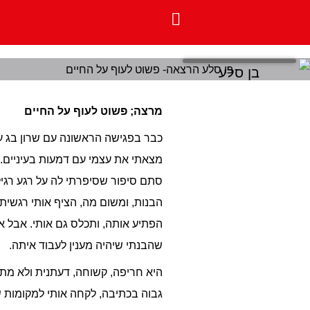
] תוכן
פיצוח
נפוצות
ת וסדנאות
מרצה; פשוט לעוף על החיים
כבר בפגישה הראשונה עם שרון בג על כתיבת ההרצאה שלי,
מצאתי את עצמי עם דמעות בעיניים. בלי סיבה אמיתית.
סתם סיפור שסיפרתי לה על רגע רגיל לחלוטין, שכעסתי על
הבנות, ומשום מה, הציף אותי רגשית. הבכי הזה על ההתחלה
הפתיע אותה, ותכלס גם אותי. אבל אני חושב שזה הרגע
שהבנתי שיהיה מענין לעבוד איתה.
היא חריפה, קשוחה, דעתנית ולא מתפשרת. היא העיפה אותי
גבוה בכתיבה, לקחה אותי למקומות שלא הייתי מגיע לבד.