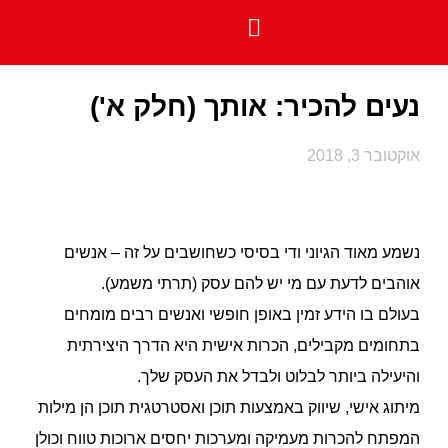
פיתוח [מוצרי] תוכן
פגישת פיצוח
שאלות נפוצות
הרצאות וסדנאות
נעים להכיר: אותך (חלק א')
אוקטובר 3, 2018
נשמע מאוד הגיוני ודי בסיסי כשחושבים על זה – אנשים
אוהבים לדעת עם מי יש להם עסק (תרתי משמע).
בעולם בו הידע זמין באופן חופשי ואנשים רבים מומחים
בתחומים מקבילים, הכרות אישית היא הדרך היצירתית
והיעילה ביותר לבלוט ולבדל את העסק שלך.
מיתוג אישי, שיווק באמצעות תוכן ואסטרטגית תוכן הן מילות
המפתח להכרות מעמיקה ומערכות יחסים ארוכות טווח וכולן